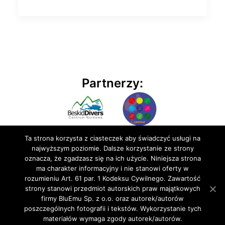
Partnerzy:
Ta strona korzysta z ciasteczek aby świadczyć usługi na
najwyższym poziomie. Dalsze korzystanie ze strony
oznacza, że zgadzasz się na ich użycie. Niniejsza strona
ma charakter informacyjny i nie stanowi oferty w
rozumieniu Art. 61 par. 1 Kodeksu Cywilnego. Zawartość
© 2020 BluEmu sp. z o.o. Wszelkie prawa zastrzeżone
strony stanowi przedmiot autorskich praw majątkowych
firmy BluEmu Sp. z o.o. oraz autorek/autorów
poszczególnych fotografii i tekstów. Wykorzystanie tych
materiałów wymaga zgody autorek/autorów.