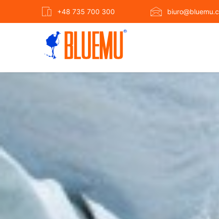
+48 735 700 300
biuro@bluemu.c