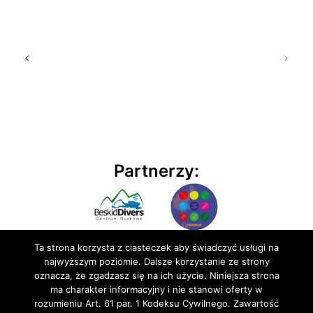
Partnerzy:
Ta strona korzysta z ciasteczek aby świadczyć usługi na
najwyższym poziomie. Dalsze korzystanie ze strony
oznacza, że zgadzasz się na ich użycie. Niniejsza strona
ma charakter informacyjny i nie stanowi oferty w
rozumieniu Art. 61 par. 1 Kodeksu Cywilnego. Zawartość
© 2020 BluEmu sp. z o.o. Wszelkie prawa zastrzeżone