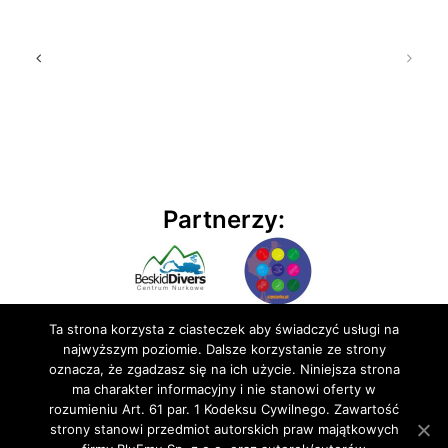
Partnerzy:
Ta strona korzysta z ciasteczek aby świadczyć usługi na
najwyższym poziomie. Dalsze korzystanie ze strony
oznacza, że zgadzasz się na ich użycie. Niniejsza strona
ma charakter informacyjny i nie stanowi oferty w
rozumieniu Art. 61 par. 1 Kodeksu Cywilnego. Zawartość
© 2020 BluEmu sp. z o.o. Wszelkie prawa zastrzeżone
strony stanowi przedmiot autorskich praw majątkowych