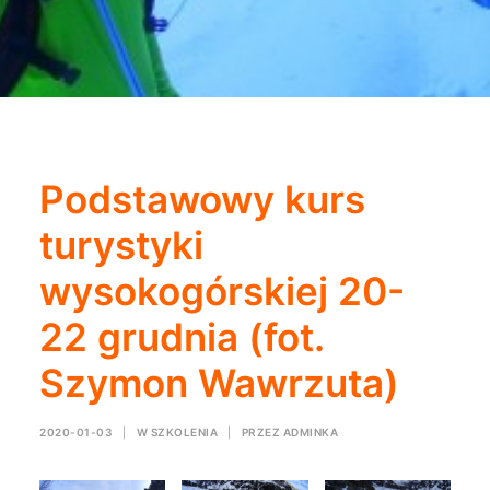
Podstawowy kurs
turystyki
wysokogórskiej 20-
22 grudnia (fot.
Szymon Wawrzuta)
2020-01-03
|
W
SZKOLENIA
|
PRZEZ
ADMINKA