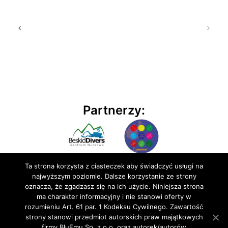
Partnerzy:
Ta strona korzysta z ciasteczek aby świadczyć usługi na
najwyższym poziomie. Dalsze korzystanie ze strony
oznacza, że zgadzasz się na ich użycie. Niniejsza strona
ma charakter informacyjny i nie stanowi oferty w
rozumieniu Art. 61 par. 1 Kodeksu Cywilnego. Zawartość
© 2020 BluEmu sp. z o.o. Wszelkie prawa zastrzeżone
strony stanowi przedmiot autorskich praw majątkowych
firmy BluEmu Sp. z o.o. oraz autorek/autorów