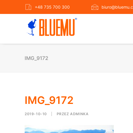
+48 735 700 300
biuro@bluemu.c
IMG_9172
IMG_9172
2019-10-10
|
PRZEZ
ADMINKA