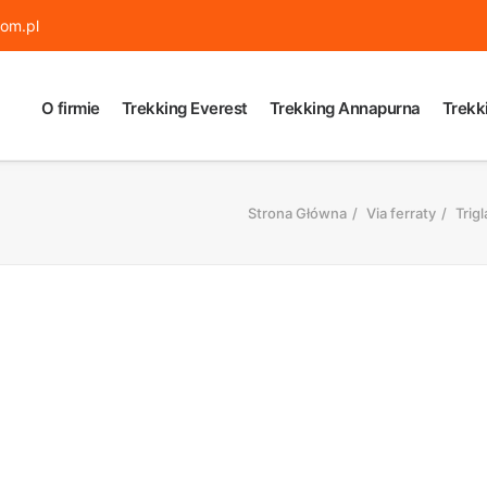
om.pl
O firmie
Trekking Everest
Trekking Annapurna
Trekk
Strona Główna
Via ferraty
Trig