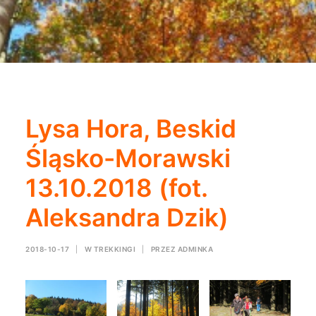
Lysa Hora, Beskid
Śląsko-Morawski
13.10.2018 (fot.
Aleksandra Dzik)
2018-10-17
|
W
TREKKINGI
|
PRZEZ
ADMINKA