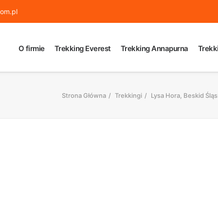
om.pl
O firmie
Trekking Everest
Trekking Annapurna
Trekk
Strona Główna
Trekkingi
Lysa Hora, Beskid Ślą