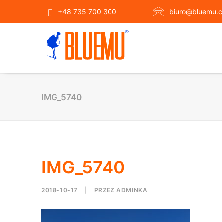
+48 735 700 300
biuro@bluemu.c
IMG_5740
IMG_5740
2018-10-17
|
PRZEZ
ADMINKA